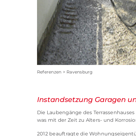
Re­fe­ren­zen > Ra­vens­burg
In­stand­set­zung Ga­ra­gen 
Die Lau­ben­gän­ge des Ter­ras­sen­hau­ses 
was mit der Zeit zu Al­ters- und Kor­ro­si­o
2012 be­auf­trag­te die Woh­nungs­ei­gen­tü