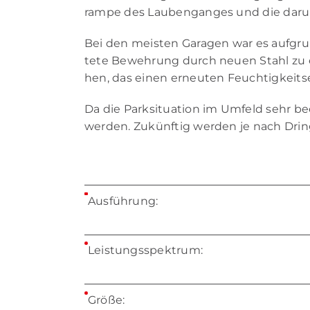
ram­pe des Lau­ben­gan­ges und die dar­un­
Bei den meis­ten Ga­ra­gen war es auf­grun
te­te Be­weh­rung durch neu­en Stahl zu e
hen, das ei­nen er­neu­ten Feuch­tig­keits­e
Da die Park­si­tua­ti­on im Um­feld sehr b
wer­den. Zu­künf­tig wer­den je nach Dring­
Aus­füh­rung:
Leis­tungs­spek­trum:
Grö­ße: