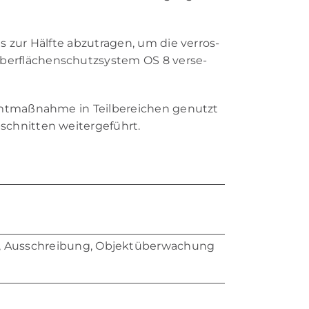
zur Hälf­te ab­zu­tra­gen, um die ver­ros­
er­flä­chen­schutz­sys­tem OS 8 ver­se­
mt­maß­nah­me in Teil­be­rei­chen ge­nutzt
schnit­ten wei­ter­ge­führt.
g, Aus­schrei­bung,
Ob­jekt­ü­ber­wa­chung