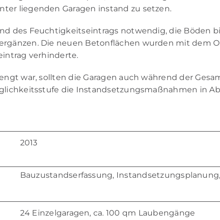
ter lie­gen­den Ga­ra­gen in­stand zu set­zen.
d des Feuch­tig­keits­ein­trags not­wen­dig, die Bö­den bis 
r­gän­zen. Die neu­en Be­ton­flä­chen wur­den mit dem Ob
in­trag ver­hin­der­te.
e­engt war, soll­ten die Ga­ra­gen auch wäh­rend der Ge­sa
lich­keits­stu­fe die In­stand­set­zungs­maß­nah­men in Ab­
2013
Bau­zu­stands­er­fas­sung, In­stand­set­zungs­pla­nun
24 Ein­zel­ga­ra­gen, ca. 100 qm Lau­ben­gän­ge