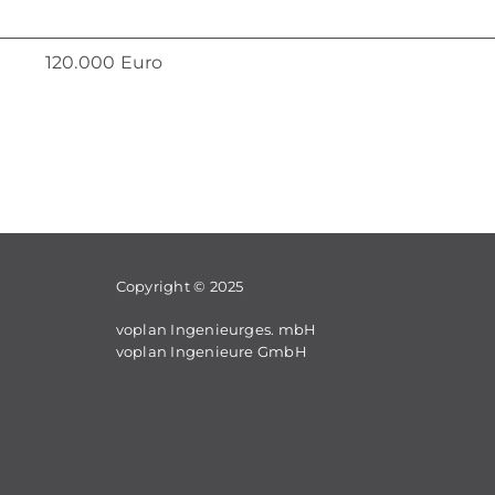
120.000 Euro
Co­py­right © 2025
vo­plan In­ge­nieur­ges. mbH
vo­plan In­ge­nieu­re GmbH