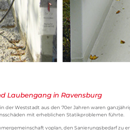
und Lau­ben­gang in Ra­vens­burg
in der West­stadt aus den 70er Jah­ren wa­ren ganz­jäh­rig 
ns­schä­den mit er­heb­li­chen Sta­tik­pro­ble­men führ­te.
­mer­ge­mein­schaft vo­plan, den Sa­nie­rungs­be­darf zu er