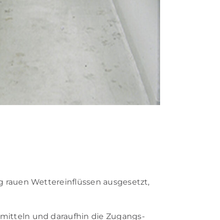
rau­en Wet­ter­ein­flüs­sen aus­ge­setzt,
­mit­teln und dar­auf­hin die Zu­gangs­