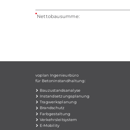
Net­to­bau­sum­me:
voplan Ingenieurbüro
für Betoninstandhaltung:
Bau­zu­stands­ana­ly­se
In­stand­set­zungs­pla­nung
Trag­werks­pla­nung
Brand­schutz
Farb­ge­stal­tung
Ver­kehrs­leit­sys­tem
E‑Mobility