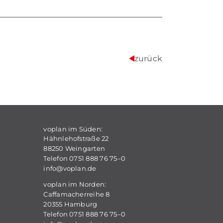
zurück
vo­plan im Sü­den:
Hähn­le­hof­stra­ße 22
88250 Wein­gar­ten
Te­le­fon 0751 888 76 75–0
info@​voplan.​de
vo­plan im Nor­den:
Caf­fa­ma­cher­rei­he 8
20355 Ham­burg
Te­le­fon 0751 888 76 75–0